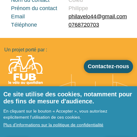
Prénom du contact
Philippe
Email
philavelo44@gmail.com
Téléphone
0768720703
Un projet porté par :
Contactez-nous
Ce site utilise des cookies, notamment pour
des fins de mesure d'audience.
Pied de page
Qui sommes-nous ?
En cliquant sur le bouton « Accepter », vous autorisez
Ressources
explicitement l'utilisation de ces cookies.
Prestataires
Plus d'informations sur la politique de confidentialité
Actualités
Forum