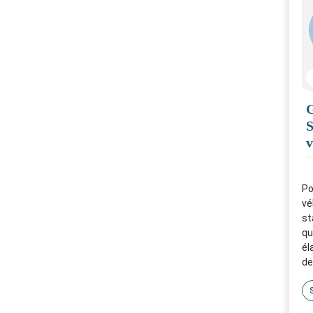
S
v
Po
vé
st
qu
él
de
st
qu
ré