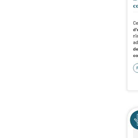
c
Ce
d'
n'
ad
de
co
év
es
re
pa
N'
vo
év
co
Icô