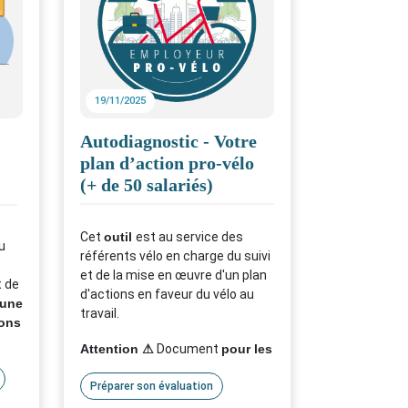
r et
Infos pratiques :
lot de 50 ou 100,
délai d'envoi 1 semaine
vous souhaitez le
19/11/2025
personnaliser, écrivez à
labelemployeurprovelo@fu
Autodiagnostic - Votre
b.fr
📚
plan d’action pro-vélo
(+ de 50 salariés)
Cet
outil
est au service des
u
référents vélo en charge du suivi
et de la mise en œuvre d'un plan
t de
d'actions en faveur du vélo au
 une
travail.
ions
Attention ⚠
Document
pour les
employeurs de PLUS de 50
salariés
Préparer son évaluation