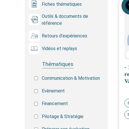
Icô
Fiches thématiques
Icône
Outils & documents de
Icône
référence
Retours d’expériences
Icône
Vidéos et replays
Icône
Thématiques
-
r
Communication & Motivation
V
Evènement
Financement
Pilotage & Stratégie