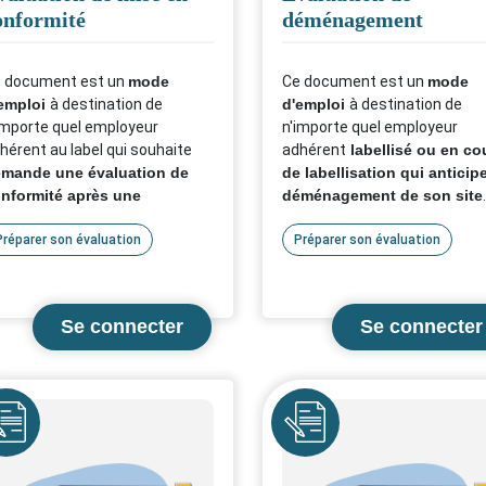
onformité
déménagement
 document est un
mode
Ce document est un
mode
emploi
à destination de
d'emploi
à destination de
importe quel employeur
n'importe quel employeur
hérent au label qui souhaite
adhérent
labellisé ou en co
mande une évaluation de
de labellisation qui anticip
nformité après une
déménagement de son site
aluation classique.
Le but
but est de rappeler les tâche
t de rappeler les tâches
Préparer son évaluation
recommandées à mener éta
Préparer son évaluation
commandées à mener étapes
par étapes, si vous êtes
r étapes.
concerné par un
déménagement. Pour rappel,
hésitez pas à la télécharger si
site employeur est labellisés
us êtes concernés par une
une adresse précise. En cas 
aluation de mise en
déménagement il faut se réf
nformité.
ne
Icône
à ce document et prévoir une
évaluation de déménagemen
pour éviter de perdre le label.