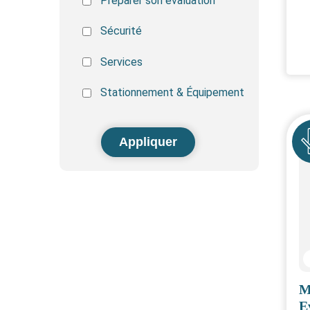
Préparer son évaluation
Sécurité
Services
Stationnement & Équipement
Icô
M
E