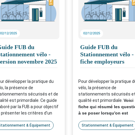
N'hésitez pas à la télécharge
l'enrichir pour vos besoins
personnels.
02/12/2025
02/12/2025
Guide FUB du
Guide FUB du
tationnement vélo -
Stationnement vélo -
ersion novembre 2025
fiche employeurs
ur développer la pratique du
Pour développer la pratique d
lo, la présence de
vélo, la présence de
ationnements sécurisés et de
stationnements sécurisés e
alité est primordiale. Ce guide
qualité est primordiale.
Voici
aboré par la FUB a pour objectif
fiche qui résumé les quest
 présenter les critères d’un
à se poser lorsqu'on est
ationnement vélo sécurisé, de
employeur.
alité et permanent, pour
Stationnement & Équipement
Stationnement & Équipement
Pour une information plus
pondre à un usage quotidien du