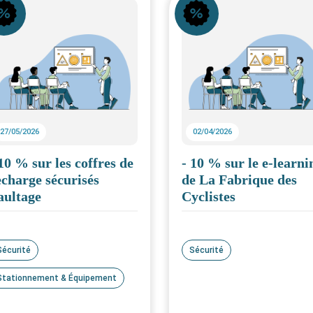
ne
Icône
27/05/2026
02/04/2026
 10 % sur les coffres de
- 10 % sur le e-learni
echarge sécurisés
de La Fabrique des
aultage
Cyclistes
Sécurité
Sécurité
Stationnement & Équipement