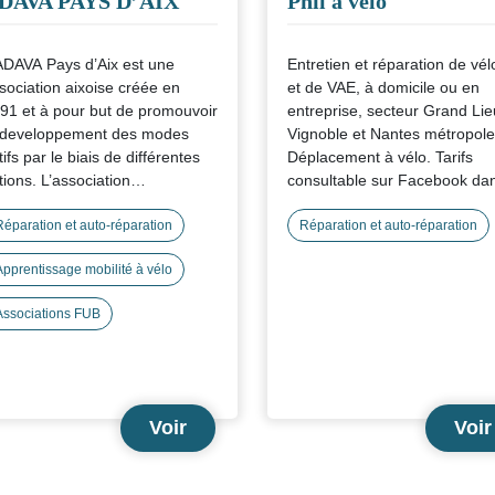
DAVA PAYS D’AIX
Phil à vélo
ADAVA Pays d’Aix est une
Entretien et réparation de vél
sociation aixoise créée en
et de VAE, à domicile ou en
91 et à pour but de promouvoir
entreprise, secteur Grand Lie
 developpement des modes
Vignoble et Nantes métropole
tifs par le biais de différentes
Déplacement à vélo. Tarifs
tions. L’association
consultable sur Facebook da
compagne les employeurs afin
Photos. Devis gratuit.
encourager les salariés à se
Réparation et auto-réparation
Réparation et auto-réparation
placer à vélo en toute sécurité
Apprentissage mobilité à vélo
 travers d’atelier de réparation,
 séances théorique et pratique
Associations FUB
 vélo et de circuits/balade.
Voir
Voir