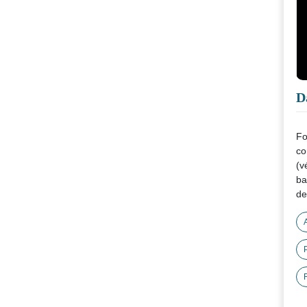
D
Fo
co
(v
ba
de