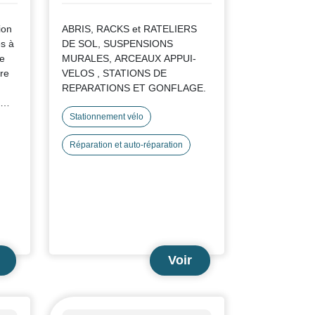
ion
ABRIS, RACKS et RATELIERS
es à
DE SOL, SUSPENSIONS
ne
MURALES, ARCEAUX APPUI-
ire
VELOS , STATIONS DE
REPARATIONS ET GONFLAGE.
ural
Stationnement vélo
la
Réparation et auto-réparation
e.
 les
ion,
Voir
ec