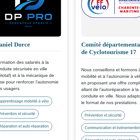
aniel Dorce
Comité départementa
de Cyclotourisme 17
rmation des salariés à la
nduite sécurisée en ville
Nous conseillons et formons à
élotaf) et à la mécanique de
mobilité et à l’autonomie à vé
se pour renforcer l’autonomie
en proposant une offre compl
s usagers.
allant de l’autoréparation à la
conduite en ville. Nous adapt
Apprentissage mobilité à vélo
le format de nos prestations
selon vos besoins. Pour nous,
Prévention et sécurité
participation et l'appropriation
Prévention et sécurité
des connaissances sont des
Réparation et auto-réparation
Communication et événementiel
points essentiels de nos
interventions.