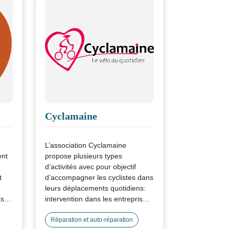
Cyclamaine
L’association Cyclamaine
ent
propose plusieurs types
d’activités avec pour objectif
t
d’accompagner les cyclistes dans
leurs déplacements quotidiens:
 sur
intervention dans les entreprises
t
(stands d’information, atelier
itinérant, formation mobilité à
Réparation et auto-réparation