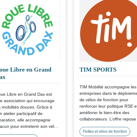
plus fragiles.
oue Libre en Grand
TIM SPORTS
ax
TIM Mobilité accompagne les
entreprises dans le déploiem
ue Libre en Grand Dax est
de vélos de fonction pour
e association qui encourage
renforcer leur politique RSE e
s mobilités douces. Grâce à
améliorer le bien-être des
n atelier participatif de
collaborateurs. L’offre repose
paration, elle accompagne
un leasing de 36 mois incluan
acun pour entretenir son vélo
équipements de sécurité,
Flottes et vélos de fonction
 reprendre confiance à deux