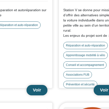
paration et autoréparation sur
Station V se donne pour miss
te
d’offrir des alternatives simpl
la voiture individuelle dans u
Réparation et auto-réparation
petite ville au sein d’un territo
rural.
Les enjeux du projet sont de :
Promouvoir le vélo en milieu r
comme alternative durable à 
Réparation et auto-réparation
voiture, dans une logique
Apprentissage mobilité à vélo
d’économie locale et circulair
Facilité l’accès aux mobilités
Conseil et accompagnement
douces pour tous, notamment
personnes en situation de
Associations FUB
précarité de mobilité.
Mener des actions
Prévention et sécurité
d’informations, de sensibilisat
Voir
Voir
et d’apprentissage auprès de
tous les publics (particuliers,
entreprises, collectivités), av
une attention particulière aux