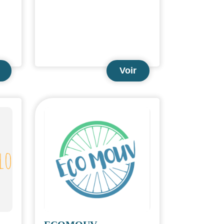
dispositifs en faveur du vélo
(graphisme, signalétique,
mobilier).
Voir