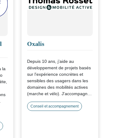
l
Oxalis
Depuis 10 ans, j’aide au
développement de projets basés
 la
sur l'expérience concrètes et
lo
sensibles des usagers dans les
ète,
domaines des mobilités actives
(marche et vélo). J'accompagne
ons
les collectivités et les entreprises,
depuis l’identification des besoins
Conseil et accompagnement
 la
(stationnement, flotte,
réparation), jusqu’à la stratégie
de communication et la
conception de services et de