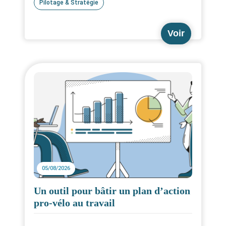
Vous voulez découvrir les grands groupes et
Pilotage & Stratégie
institutions investis dans la promotion du vélo
en France ? C'est par ici !
Voir
05/08/2026
Un outil pour bâtir un plan d’action
pro-vélo au travail