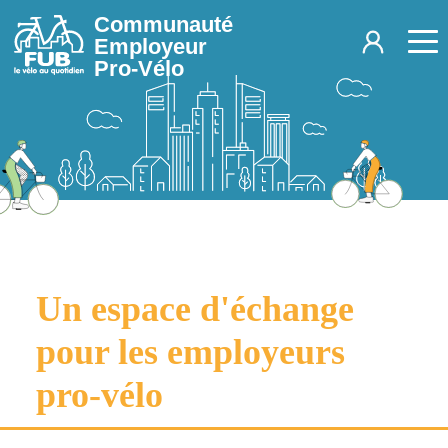
Aller au contenu principal
Communauté
Employeur
Pro-Vélo
Un espace d'échange
pour les employeurs
pro-vélo