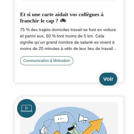
Et si une carte aidait vos collègues à
franchir le cap ? 🚲
75 % des trajets domiciles travail se font en voiture
et parmi eux, 60 % font moins de 5 km. Cela
signifie qu’un grand nombre de salarié·es vivent à
moins de 20 minutes à vélo de leur lieu de travail…
mais ils ne le savent pas encore. Faites découvrir à
vos équipes qu’en fait…
Communication & Motivation
le vélo, ce n'est pas si
loin !
Voir
👉 Les
Cartes Minute Vélo
permettent de montrer
à vos collègues
le temps réel nécessaire pour
venir à vélo
depuis leur domicile ou leur quartier.
Simple, visuel et impactant !
Icône
🧠 Un outil simple pour initier des conversations,
faire tomber les idées reçues sur les trajets à vélo,
et changer les habitudes de déplacement
🎯 À distribuer en interne, à afficher à l’entrée du