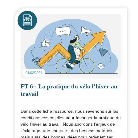
NB : les reportages de Jérôme Zindy sont bas
carbone et réalisés dans toute la France 🇫🇷
Icône
100% en train et à vélo🚆 + 🚴‍♂️ + 🎥
Partagez la vidéo sur
LinkedIn
01/02/2024
FT 6 - La pratique du vélo l'hiver au
travail
Dans cette fiche ressource, nous revenons sur les
conditions essentielles pour favoriser la pratique du
vélo l’hiver au travail. Nous abordons l'enjeux de
l'éclairage, une check-list des besoins matériels,
mais aussi des bonnes idées pour redynamiser