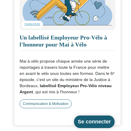
site ou à présenter lors d’un atelier mobilité
🛠️ Ces sites permettent de trouver la carte de sa
ville ou bien de demander à la créer si ce n'est pas
23/05/2025
déjà fait ➡️
https://cartes-minutes.lavilleavelo.org
/
https://carte-minute.geovelo.app
Un labellisé Employeur Pro-Vélo à
l'honneur pour Mai à Vélo
Mai à vélo propose chaque année une série de
reportages à travers toute la France pour mettre
en avant le vélo sous toutes ses formes. Dans le 6ᵉ
épisode, c'est un site du ministère de la Justice à
Bordeaux,
labellisé Employeur Pro-Vélo niveau
Argent
, qui est mis à l'honneur !
Un agent qui réalise ses trajets à vélo et en train
Communication & Motivation
témoigne :
"Je ne prends pas la ❌ 🚗 voiture pour
aller au boulot : je prends mes deux vélos et un
train”