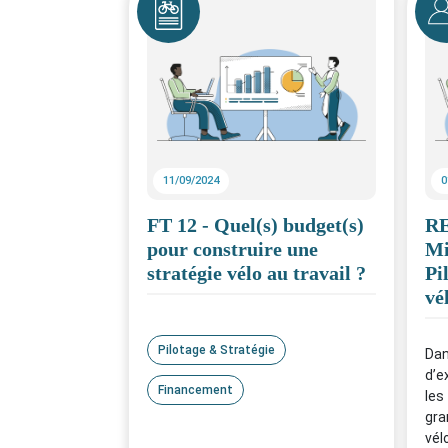
11/09/2024
0
FT 12 - Quel(s) budget(s)
RE
pour construire une
Mi
stratégie vélo au travail ?
Pi
vé
Pilotage & Stratégie
Dan
d’e
Financement
les
gra
vél