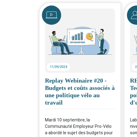
Icône
Icô
11/09/2024
2
Replay Webinaire #20 -
RE
Budgets et coûts associés à
Te
une politique vélo au
po
travail
d'
Mardi 10 septembre, la
Lab
Communauté Employeur Pro-Vélo
niv
a abordé le sujet des budgets pour
son