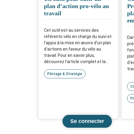
plan d’action pro-vélo au
Pr
travail
pl
em
Cet outil est au services des
référents vélo en charge du suivi et
Dan
l'appui à la mise en œuvre d'un plan
pré
d'actions en faveur du vélo au
fon
travail. Pour en savoir plus,
pla
découvrez l'article complet et la
d'é
ressource.
trav
Pilotage & Stratégie
C
Pi