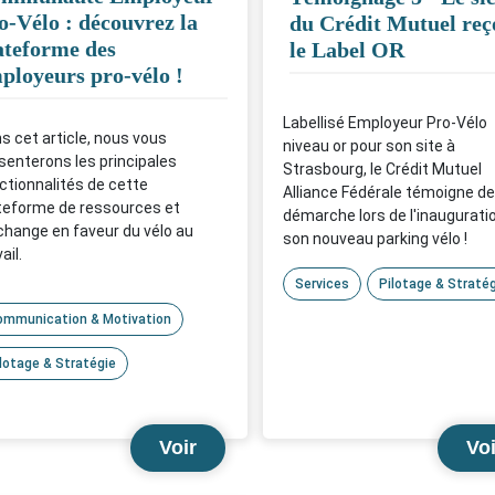
Les liens ci-dessous vous
o-Vélo : découvrez la
du Crédit Mutuel reç
permettent de télécharger la
ateforme des
le Label OR
présentation powerpoint du
ployeurs pro-vélo !
webinaire et de visionner le re
Labellisé Employeur Pro-Vélo
Fichier
Télécharger la ressource
s cet article, nous vous
niveau or pour son site à
senterons les principales
Strasbourg, le Crédit Mutuel
ctionnalités de cette
Alliance Fédérale témoigne de
teforme de ressources et
démarche lors de l'inaugurati
change en faveur du vélo au
son nouveau parking vélo !
ail.
Services
Pilotage & Stratég
ommunication & Motivation
lotage & Stratégie
Voir
Voi