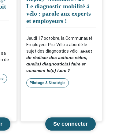
Le diagnostic mobilité à
oit
vélo : parole aux experts
et employeurs !
play.
Jeudi 17 octobre, la Communauté
Employeur Pro-Vélo a abordé le
sujet des diagnostics vélo :
avant
 sa
de réaliser des actions vélos,
on de
quel(s) diagnostic(s) faire et
comment le(s) faire ?
ie
Pilotage & Stratégie
Pour répondre à ces questions,
nous nous sommes appuyés sur
deux consultants qui réalisent des
diagnostics cofinancés par le
programme OEPV ainsi que sur le
retour d'expérience de deux
r
employeurs pro-vélo.