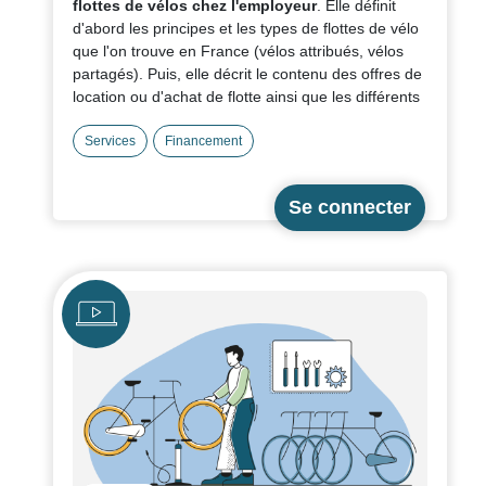
flottes de vélos chez l'employeur
. Elle définit
d'abord les principes et les types de flottes de vélo
que l'on trouve en France (vélos attribués, vélos
partagés). Puis, elle décrit le contenu des offres de
location ou d'achat de flotte ainsi que les différents
modes de financement existant.
Services
Financement
Des exemples d'employeurs labellisés viennent
illustrer nos propos : Conseil Départemental 93,
Crédit Agricole Haute-Loire, DDT Haute-Savoie.
La Fédération des Acteurs du Vélo en Entreprise
(FAVE) et la société 2R Aventure, nous ont aidé à
Icône
rédiger cette fiche.