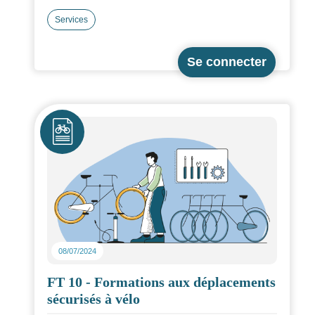
pratiques en lien avec le
label et le programme OEPV.
Services
Icône
08/07/2024
FT 10 - Formations aux déplacements
sécurisés à vélo