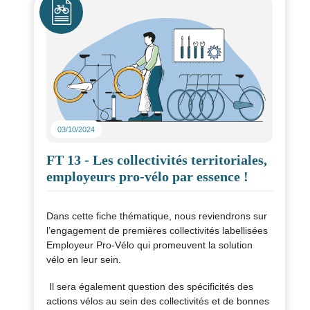
apportent leurs retours du terrain après avoir mis
en place une flotte de vélo au sein de leur site. Le
Crédit Agricole Haute-Loire, l'agence lilloise
d'Ingerop ainsi que l'AP-HP témoignent de leur
point fort, l'impact de leurs flottes, leurs conseils
pour bien débuter.. !
Fichier
Télécharger la ressource
03/10/2024
FT 13 - Les collectivités territoriales,
employeurs pro-vélo par essence !
Dans cette fiche thématique, nous reviendrons sur
l’engagement de premières collectivités labellisées
Employeur Pro-Vélo qui promeuvent la solution
vélo en leur sein.
Il sera également question des spécificités des
actions vélos au sein des collectivités et de bonnes