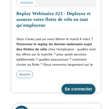
04/03/2025
Replay Webinaire #23 - Déployez et
assurez votre flotte de vélo en tant
qu'employeur
Vous n'avez pas pu vous libérer le mardi 4 mars ?
Visionnez le replay du dernier webinaire sujet
des flottes de vélo
chez l'employeur : quelles sont
les offres sur le marché ? pour quels services
additionnels ? quelles assurances ? comment
choisir sa flotte ? Nous revenons largement sur la
fiche "Flotte de vélo chez l'employeur".
Services
De 0 à 25 minutes : Noémie Rogeau de 2R
Aventure sur les flottes de vélo et Jean Venet de
Morio sur l'aspect assurance des flottes partagent
leurs expertises !
De 25 minutes à 1h : trois employeurs pro-vélo
Icône