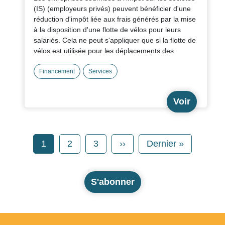
(IS) (employeurs privés) peuvent bénéficier d'une
réduction d'impôt liée aux frais générés par la mise
à la disposition d'une flotte de vélos pour leurs
salariés. Cela ne peut s'appliquer que si la flotte de
vélos est utilisée pour les déplacements des
salariés entre leur domicile et le lieu de travail et
dans la limite de 25 % du prix d'achat ou de
Financement
Services
location des vélos lors de chaque exercice
considéré. Plus d'informations
ici
sur le site du
Voir
gouvernement.
Cette ressource permet de simuler la réduction
d'impôt sur l'IS dont peut bénéficier un
Pagination
Page
Page
Page
Page suivante
Dernière page
1
2
3
››
Dernier »
employeur privé.
Il suffit de rentrer quelques
données dans ce PDF interactif.
S'abonner