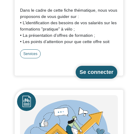
Dans le cadre de cette fiche thématique, nous vous
proposons de vous guider sur :
• L’identification des besoins de vos salariés sur les
formations "pratique" à vélo ;
• La présentation d’offres de formation ;
• Les points d’attention pour que cette offre soit
qualitative et appropriée par vos salariés.
Services
Cette fiche a été réalisée à partir de témoignages
d'une dizaine d'employeurs labellisés et
d'intervenants diplômés et experts dans
l'accompagnement et la formation sécurisée à vélo
Icône
pour les cyclistes occasionnels ET aguerris.