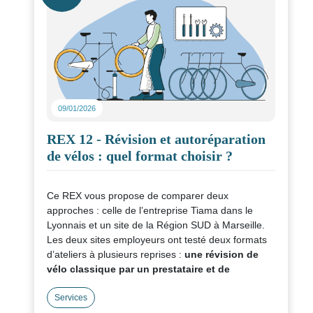
09/01/2026
REX 12 - Révision et autoréparation
de vélos : quel format choisir ?
Ce REX vous propose de comparer deux
approches : celle de l’entreprise Tiama dans le
Lyonnais et un site de la Région SUD à Marseille.
Les deux sites employeurs ont testé deux formats
d’ateliers à plusieurs reprises :
une révision de
vélo classique par un prestataire et de
l'autoréparation par les salariés
. Ils nous ont
partagé les avantages et inconvénients de chacun
Services