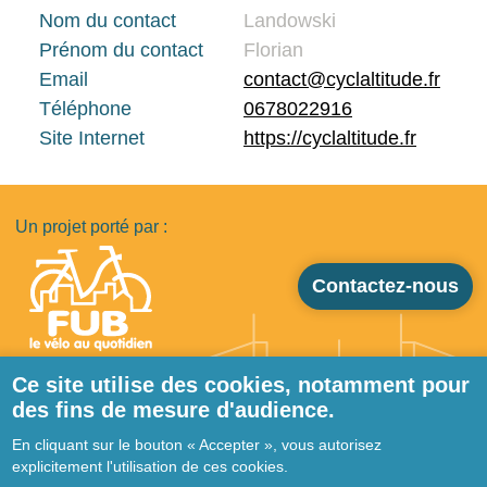
Nom du contact
Landowski
Prénom du contact
Florian
Email
contact@cyclaltitude.fr
Téléphone
0678022916
Site Internet
https://cyclaltitude.fr
Un projet porté par :
Contactez-nous
Ce site utilise des cookies, notamment pour
des fins de mesure d'audience.
Pied de page
Qui sommes-nous ?
En cliquant sur le bouton « Accepter », vous autorisez
Ressources
explicitement l'utilisation de ces cookies.
Prestataires