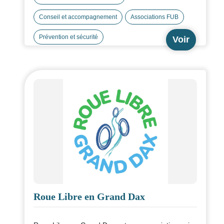
Mener des actions d’informations, de
Conseil et accompagnement
Associations FUB
sensibilisation, et d’apprentissage auprès de tous
les publics (particuliers, entreprises, collectivités),
Prévention et sécurité
Voir
avec une attention particulière aux plus fragiles.
Roue Libre en Grand Dax