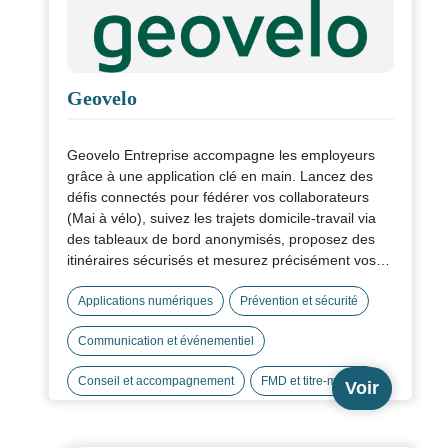
Geovelo
Geovelo Entreprise accompagne les employeurs
grâce à une application clé en main. Lancez des
défis connectés pour fédérer vos collaborateurs
(Mai à vélo), suivez les trajets domicile-travail via
des tableaux de bord anonymisés, proposez des
itinéraires sécurisés et mesurez précisément vos
économies de CO₂. La plateforme vous aide à
suivre la pratique vélo sur vos sites et le Forfait
Applications numériques
Prévention et sécurité
Mobilités Durables côté RH.
Communication et événementiel
Conseil et accompagnement
FMD et titre-mobilité
Voir