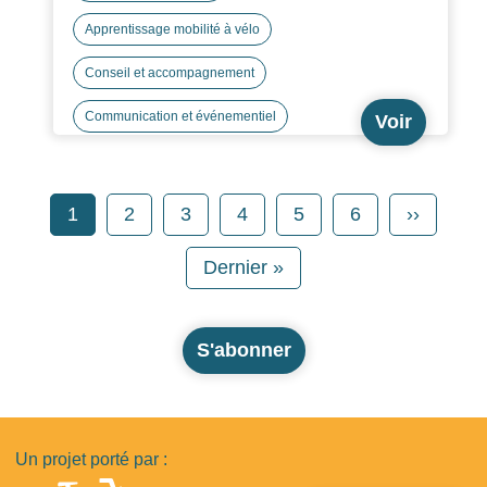
Apprentissage mobilité à vélo
Conseil et accompagnement
Communication et événementiel
Voir
Pagination
Page
Page
Page
Page
Page
Page
Page sui
1
2
3
4
5
6
››
Dernière page
Dernier »
S'abonner
Un projet porté par :