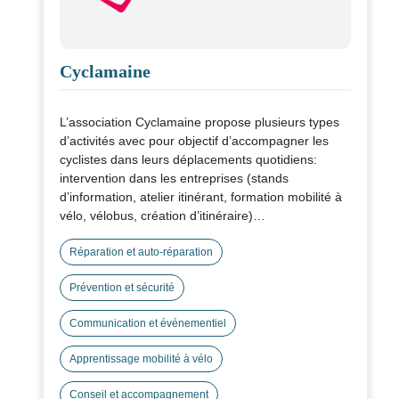
Cyclamaine
L’association Cyclamaine propose plusieurs types
d’activités avec pour objectif d’accompagner les
cyclistes dans leurs déplacements quotidiens:
intervention dans les entreprises (stands
d’information, atelier itinérant, formation mobilité à
vélo, vélobus, création d’itinéraire)
intervention en milieu scolaire (SRAV)
vélo-école à destination des particuliers
Réparation et auto-réparation
atelier d’auto-réparation ouvert du mardi au samedi
Prévention et sécurité
de 14h à 18h
vente de vélos d’occasions recyclés et révisés
Communication et événementiel
gravage de vélo
plaidoyer dans le but d’améliorer les conditions de
Apprentissage mobilité à vélo
circulation des cyclistes
Conseil et accompagnement