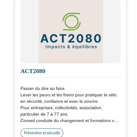
ACT2080
Passer du dire au faire.
Lever les peurs et les freins pour pratiquer le vélo
en sécurité, confiance et avec le sourire.
Pour entreprises, collectivités, association,
particulier de 7 à 77 ans.
Conseil conduite du changement et formations vélo
modulables et sur mesure.
Animateur CQP AMV, Formateur professionnel.
Prévention et sécurité