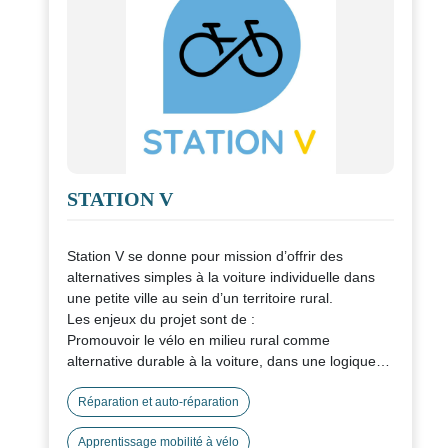
STATION V
Station V se donne pour mission d’offrir des
alternatives simples à la voiture individuelle dans
une petite ville au sein d’un territoire rural.
Les enjeux du projet sont de :
Promouvoir le vélo en milieu rural comme
alternative durable à la voiture, dans une logique
d’économie locale et circulaire.
Facilité l’accès aux mobilités douces pour tous,
Réparation et auto-réparation
notamment les personnes en situation de précarité
Apprentissage mobilité à vélo
de mobilité.