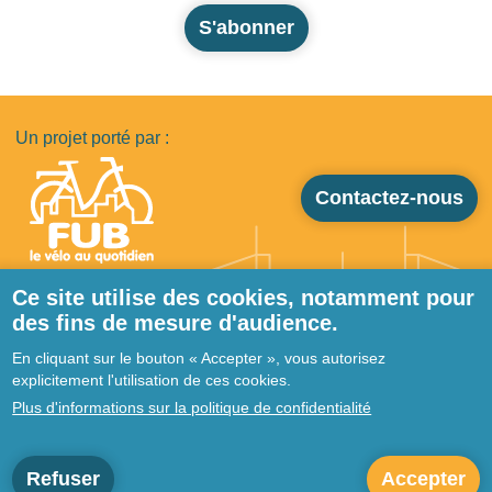
S'abonner
Un projet porté par :
Contactez-nous
Ce site utilise des cookies, notamment pour
des fins de mesure d'audience.
Pied de page
Qui sommes-nous ?
En cliquant sur le bouton « Accepter », vous autorisez
Ressources
explicitement l'utilisation de ces cookies.
Prestataires
Plus d'informations sur la politique de confidentialité
Actualités
Forum
Refuser
Accepter
Mentions légales