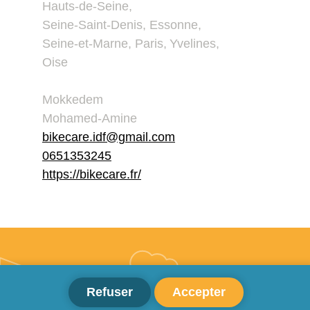
Hauts-de-Seine
,
Seine-Saint-Denis
,
Essonne
,
Seine-et-Marne
,
Paris
,
Yvelines
,
Oise
Mokkedem
Mohamed-Amine
bikecare.idf@gmail.com
0651353245
https://bikecare.fr/
Refuser
Accepter