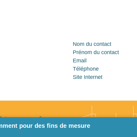
Nom du contact
Prénom du contact
Email
Téléphone
Site Internet
ed de page
Qui sommes-nous ?
tamment pour des fins de mesure
Ressources
Prestataires