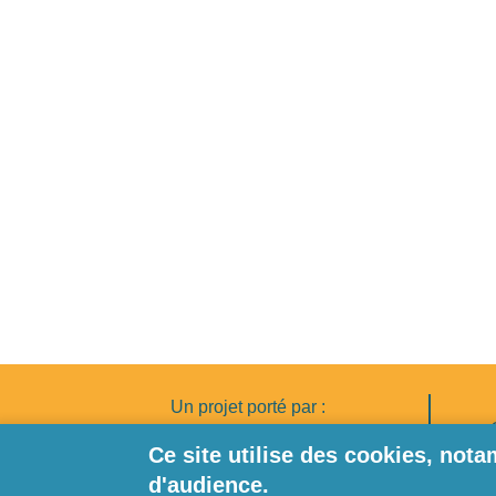
Un projet porté par :
Pi
Ce site utilise des cookies, no
d'audience.