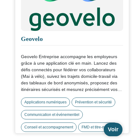
Geovelo
Geovelo Entreprise accompagne les employeurs
grâce à une application clé en main. Lancez des
défis connectés pour fédérer vos collaborateurs
(Mai à vélo), suivez les trajets domicile-travail via
des tableaux de bord anonymisés, proposez des
itinéraires sécurisés et mesurez précisément vos
économies de CO₂. La plateforme vous aide à
suivre la pratique vélo sur vos sites et le Forfait
Applications numériques
Prévention et sécurité
Mobilités Durables côté RH.
Communication et événementiel
Conseil et accompagnement
FMD et titre-mobilité
Voir