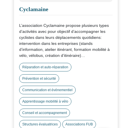
Cyclamaine
L’association Cyclamaine propose plusieurs types
d’activités avec pour objectif d’accompagner les
cyclistes dans leurs déplacements quotidiens:
intervention dans les entreprises (stands
d’information, atelier itinérant, formation mobilité à
vélo, vélobus, création d’itinéraire)
intervention en milieu scolaire (SRAV)
vélo-école à destination des particuliers
Réparation et auto-réparation
atelier d’auto-réparation ouvert du mardi au samedi
Prévention et sécurité
de 14h à 18h
vente de vélos d’occasions recyclés et révisés
Communication et événementiel
gravage de vélo
plaidoyer dans le but d’améliorer les conditions de
Apprentissage mobilité à vélo
circulation des cyclistes
Conseil et accompagnement
Structures évaluatrices
Associations FUB