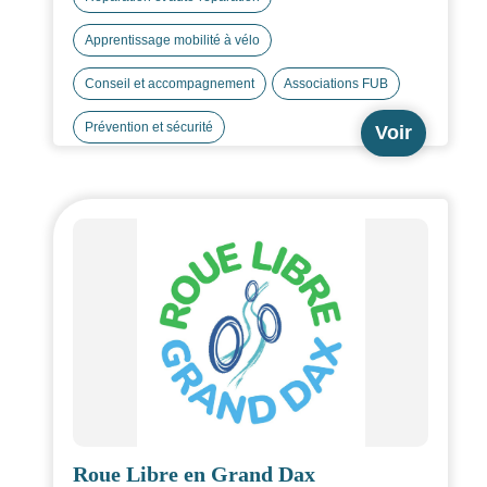
notamment les personnes en situation de précarité
Apprentissage mobilité à vélo
de mobilité.
Mener des actions d’informations, de
Conseil et accompagnement
Associations FUB
sensibilisation, et d’apprentissage auprès de tous
les publics (particuliers, entreprises, collectivités),
Prévention et sécurité
Voir
avec une attention particulière aux plus fragiles.
Roue Libre en Grand Dax