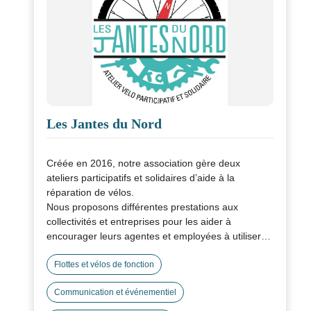
Les Jantes du Nord
Créée en 2016, notre association gère deux
ateliers participatifs et solidaires d’aide à la
réparation de vélos.
Nous proposons différentes prestations aux
collectivités et entreprises pour les aider à
encourager leurs agentes et employées à utiliser
davantage le vélo.
Atelier mobile, initiation à l’entretien de son vélo,
Flottes et vélos de fonction
formations spécifiques, chantier participatif
Communication et événementiel
solidaire, etc. Notre offre est variée et
personnalisable selon vos besoins. Prenez contact