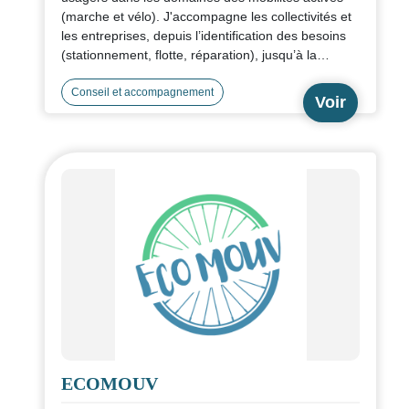
(marche et vélo). J'accompagne les collectivités et
les entreprises, depuis l’identification des besoins
(stationnement, flotte, réparation), jusqu’à la
stratégie de communication et la conception de
services et de dispositifs en faveur du vélo
Conseil et accompagnement
Voir
(graphisme, signalétique, mobilier).
ECOMOUV