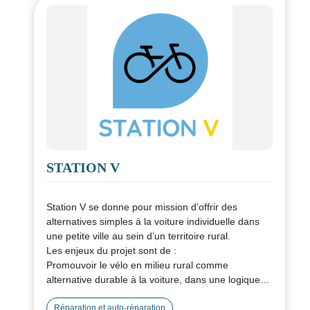
STATION V
Station V se donne pour mission d’offrir des
alternatives simples à la voiture individuelle dans
une petite ville au sein d’un territoire rural.
Les enjeux du projet sont de :
Promouvoir le vélo en milieu rural comme
alternative durable à la voiture, dans une logique
d’économie locale et circulaire.
Facilité l’accès aux mobilités douces pour tous,
Réparation et auto-réparation