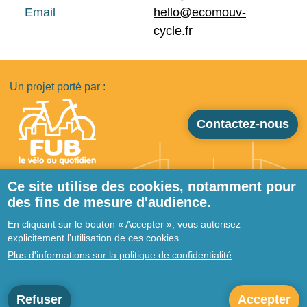
Email
hello@ecomouv-
cycle.fr
Un projet porté par :
Contactez-nous
Ce site utilise des cookies, notamment pour
des fins de mesure d'audience.
Pied de page
Qui sommes-nous ?
En cliquant sur le bouton « Accepter », vous autorisez
Ressources
explicitement l'utilisation de ces cookies.
Prestataires
Plus d'informations sur la politique de confidentialité
Actualités
Forum
Refuser
Accepter
Mentions légales