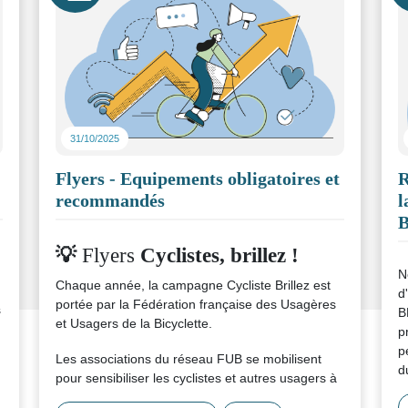
31/10/2025
Flyers - Equipements obligatoires et
R
recommandés
l
💡
Flyers
Cyclistes, brillez !
N
Chaque année, la campagne Cycliste Brillez est
d
portée par la Fédération française des Usagères
s
B
et Usagers de la Bicyclette.
p
p
Les associations du réseau FUB se mobilisent
d
pour sensibiliser les cyclistes et autres usagers à
l’importance d’un bon éclairage et rappeler que
L