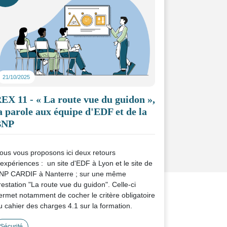
21/10/2025
EX 11 - « La route vue du guidon »,
a parole aux équipe d'EDF et de la
BNP
ous vous proposons ici deux retours
'expériences : un site d'EDF à Lyon et le site de
NP CARDIF à Nanterre ; sur une même
restation "La route vue du guidon". Celle-ci
ermet notamment de cocher le critère obligatoire
u cahier des charges 4.1 sur la formation.
es retours d’expérience montrent deux
Sécurité