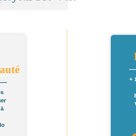
auté
+ 
es
er
 à
lo