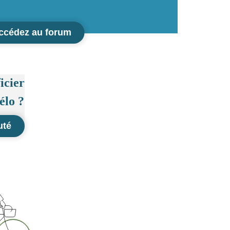
ccédez au forum
cier
élo ?
uté