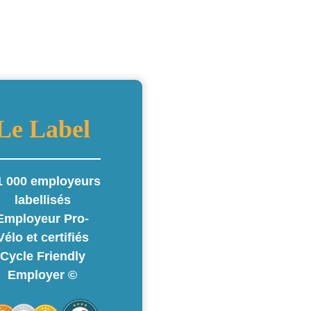
Le Label
1 000 employeurs
labellisés
Employeur Pro-
Vélo et certifiés
Cycle Friendly
Employer ©