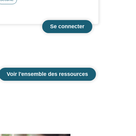
pproches : EDF a misé sur une diffusion large et
héorique, tandis que BNP CARDIF a complété la
ormation par une prise en main de vélos à
ssistance électrique. Les deux employeurs ont
ouligné l’intérêt du dialogue entre usagers et
impact positif sur la sensibilisation à la
ohabitation sur la route.
Voir l'ensemble des ressources