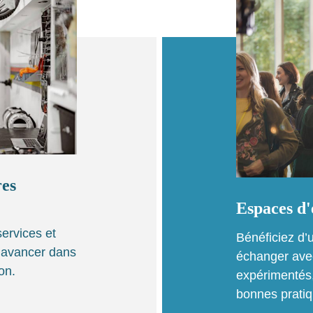
res
Espaces d
ervices et
Bénéficiez d
r avancer dans
échanger ave
on.
expérimentés,
bonnes pratiq