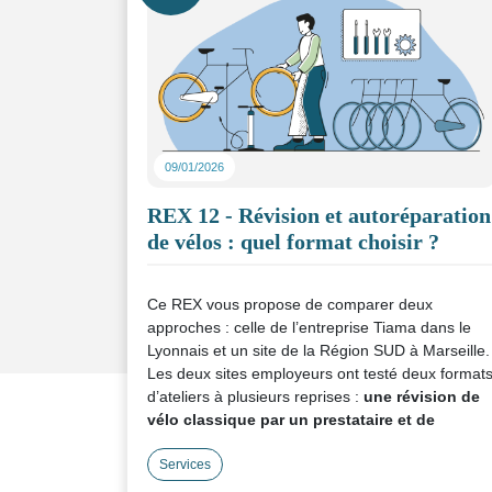
09/01/2026
REX 12 - Révision et autoréparation
de vélos : quel format choisir ?
Ce REX vous propose de comparer deux
approches : celle de l’entreprise Tiama dans le
Lyonnais et un site de la Région SUD à Marseille.
Les deux sites employeurs ont testé deux format
d’ateliers à plusieurs reprises :
une révision de
vélo classique par un prestataire et de
l'autoréparation par les salariés
. Ils nous ont
partagé les avantages et inconvénients de
Services
chacun d’entre eux. De quoi faire le bon choix