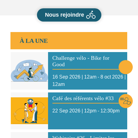
Nous rejoindre
À LA UNE
Voir l'article
Challenge vélo - Bike for
Good
16 Sep 2026 | 12am
-
8 oct 2026 |
12am
Voir l'article
Icône
Café des référents vélo #33
22 Sep 2026 | 12pm
-
12:30pm
Voir l'article
Webinaire #26 - Limiter les