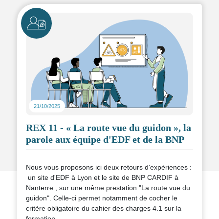
catadioptres, etc.)
Voici une fiche à partager à
Icône
vos collaborateur·rices, sans modération,
par mail, outil d'échange interne, affichage...
🔦
Organisez un stand, un atelier ou une
communication interne sur la sécurité à vélo en
hiver.
Et pourquoi pas… participer à une action locale
“Cyclistes, brillez !” près de chez vous !
21/10/2025
Plus d’infos et outils disponibles sur
https://www.fub.fr/evenements/campagne-cyclistes-
REX 11 - « La route vue du guidon », la
brillez-2025
parole aux équipe d'EDF et de la BNP
Nous vous proposons ici deux retours d'expériences :
un site d'EDF à Lyon et le site de BNP CARDIF à
Nanterre ; sur une même prestation "La route vue du
guidon". Celle-ci permet notamment de cocher le
critère obligatoire du cahier des charges 4.1 sur la
formation.