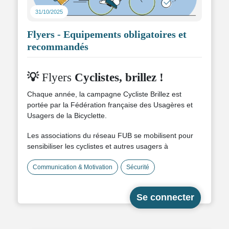
31/10/2025
Flyers - Equipements obligatoires et
recommandés
💡
Flyers
Cyclistes, brillez !
Chaque année, la campagne Cycliste Brillez est
portée par la Fédération française des Usagères et
Usagers de la Bicyclette.
Les associations du réseau FUB se mobilisent pour
sensibiliser les cyclistes et autres usagers à
l’importance d’un bon éclairage et rappeler que voir et
être vu, c’est essentiel pour circuler en sécurité.
Communication & Motivation
Sécurité
Profitez de cette période pour communiquer en
interne :
Vérifiez que vos collaborateurs sont bien
équipés (éclairage avant/arrière, gilet,