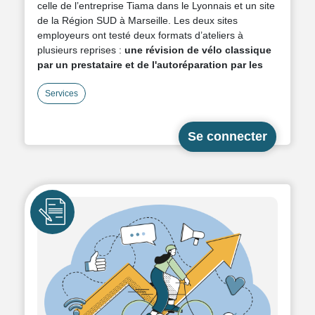
celle de l’entreprise Tiama dans le Lyonnais et un site
de la Région SUD à Marseille. Les deux sites
employeurs ont testé deux formats d’ateliers à
plusieurs reprises :
une révision de vélo classique
par un prestataire et de l'autoréparation par les
salariés
. Ils nous ont partagé les avantages et
inconvénients de chacun d’entre eux. De quoi faire le
Services
bon choix lorsque vous devrez choisir entre les deux !
Critères concernés : les 3.1, plus particulièrement, le
critère obligatoire 3.1.2.A.
Icône