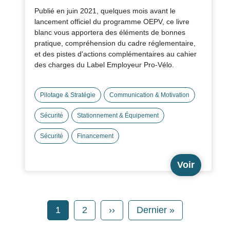
Publié en juin 2021, quelques mois avant le
lancement officiel du programme OEPV, ce livre
blanc vous apportera des éléments de bonnes
pratique, compréhension du cadre réglementaire,
et des pistes d'actions complémentaires au cahier
des charges du Label Employeur Pro-Vélo.
Pilotage & Stratégie
Communication & Motivation
Sécurité
Stationnement & Équipement
Sécurité
Financement
Voir
Pagination
Page
Page
Page suivante
Dernière page
1
2
››
Dernier »