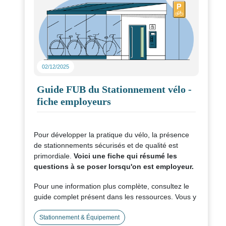
02/12/2025
Guide FUB du Stationnement vélo -
fiche employeurs
Pour développer la pratique du vélo, la présence
de stationnements sécurisés et de qualité est
primordiale.
Voici une fiche qui résumé les
questions à se poser lorsqu'on est employeur.
Pour une information plus complète, consultez le
guide complet présent dans les ressources. Vous y
trouverez les principaux critères à prendre en
compte pour la conception, les tailles et la
Stationnement & Équipement