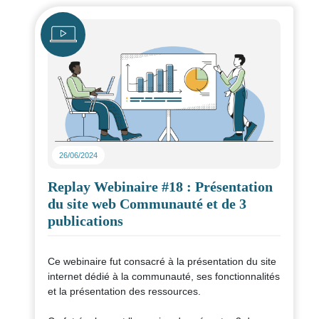
Icône
Cette fiche a été rédigée en partenariat avec
Sareco. Elle fait office de fiche référence pour toute
structure souhaitant se prémunir des risques en
lien avec l'utilisation de VAE.
26/06/2024
Replay Webinaire #18 : Présentation
du site web Communauté et de 3
publications
Ce webinaire fut consacré à la présentation du site
internet dédié à la communauté, ses fonctionnalités
et la présentation des ressources.