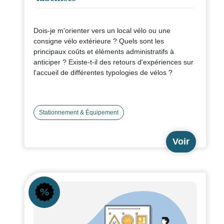
Dois-je m'orienter vers un local vélo ou une
consigne vélo extérieure ? Quels sont les
principaux coûts et éléments administratifs à
anticiper ? Existe-t-il des retours d'expériences sur
l'accueil de différentes typologies de vélos ?
C'est pour répondre à ces questions et à d'autres
que nous avons interrogé une dizaine de labellisés
Stationnement & Équipement
Employeur Pro-Vélo et leurs prestataires, pour
vous donner quelques clés pour initier ou améliorer
Voir
votre parc de stationnement vélo au travail.
Icône