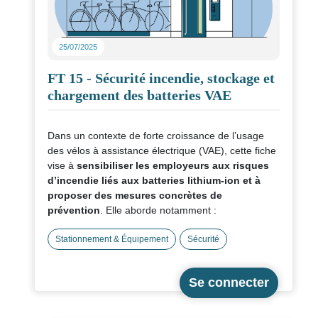
25/07/2025
FT 15 - Sécurité incendie, stockage et
chargement des batteries VAE
Dans un contexte de forte croissance de l’usage
des vélos à assistance électrique (VAE), cette fiche
vise à
sensibiliser les employeurs aux risques
d’incendie liés aux batteries lithium-ion et à
proposer des mesures concrètes de
prévention
. Elle aborde notamment :
La réglementation actuelle sur le sujet ;
Stationnement & Équipement
Sécurité
Les critères de choix d’un local adapté ;
Les équipements recommandés ;
Les comportements et bonnes pratiques à
adopter en matière d’aménagement des
espaces de stockage et de recharge ;