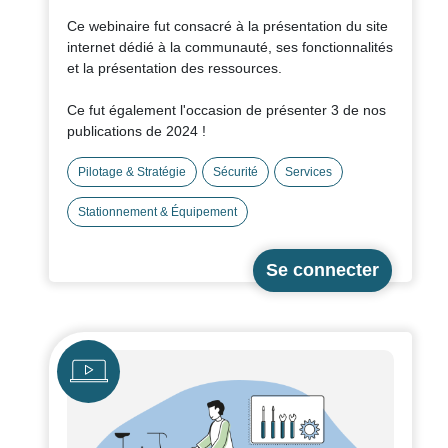
Ce webinaire fut consacré à la présentation du site
internet dédié à la communauté, ses fonctionnalités
et la présentation des ressources.
Ce fut également l'occasion de présenter 3 de nos
publications de 2024 !
- 1) L'
outil pour mettre en place un
plan
d'action en faveur du vélo
Pilotage & Stratégie
Sécurité
.
Services
Stationnement & Équipement
- 2) Une fiche thématique consacrée à
l'
accidentalité et à la responsabilité des
employeurs
(privés ET publics), avec leurs
spécificités.
- 3) Une fiche thématique sur les bonnes pratiques
des labellisés sur
le stationnement vélo
.
Icône
Fichier
Télécharger la ressource