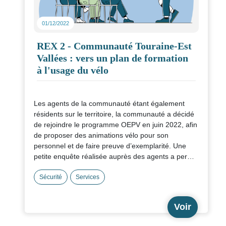
01/12/2022
REX 2 - Communauté Touraine-Est
Vallées : vers un plan de formation
à l'usage du vélo
Les agents de la communauté étant également
résidents sur le territoire, la communauté a décidé
de rejoindre le programme OEPV en juin 2022, afin
de proposer des animations vélo pour son
personnel et de faire preuve d’exemplarité. Une
petite enquête réalisée auprès des agents a permis
d’identifier un besoin de formation à la pratique du
vélo au quotidien.
Sécurité
Services
Voir