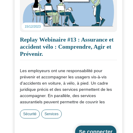
15/12/2023
Replay Webinaire #13 : Assurance et
accident vélo : Comprendre, Agir et
Prévenir.
Les employeurs ont une responsabilité pour
prévenir et accompagner les usagers vis-à-vis
d'accidents en voiture, à vélo, à pied. Un cadre
juridique précis et des services permettent de les
accompagner. En parallèle, des services
assurantiels peuvent permettre de couvrir les
employeurs qui mettent à disposition de leurs
salariés des flottes de vélos de fonction ou de
Sécurité
Services
services.