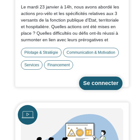
Le mardi 23 janvier à 14h, nous avons abordé les
actions pro-vélo et les spécificités relatives aux 3
versants de la fonction publique d'Etat, territoriale
et hospitalière. Quelles actions ont été mises en
place ? Quelles difficultés ou défis ont-ils réussi à
surmonter en lien avec leurs prérogatives et
spécificités ? 3 labellisés Employeur Pro-Vélo Or et
Argent ont témoigné avec une focale sur le
Pilotage & Stratégie
Communication & Motivation
pilotage, les enjeux de service/sécurité et enfin
Services
Financement
l'animation de communautés locales.
Fichier
Télécharger la ressource
Icône