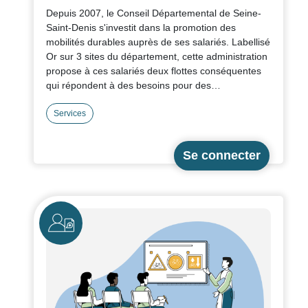
Depuis 2007, le Conseil Départemental de Seine-
Saint-Denis s'investit dans la promotion des
mobilités durables auprès de ses salariés. Labellisé
Or sur 3 sites du département, cette administration
propose à ces salariés deux flottes conséquentes
qui répondent à des besoins pour des
déplacements professionnels et domicile-travail.
Dans cette fiche, nous reviendrons sur ces
Services
initiatives, avec une attention particulière sur l'offre
massive de vélos à assistance électrique (VAE) en
location longue durée proposée à 200 agents, à
des conditions avantageuses.
Icône