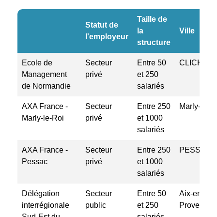
Taille de
Statut de
la
Ville
l'employeur
structure
Ecole de
Secteur
Entre 50
CLICHY
Management
privé
et 250
de Normandie
salariés
AXA France -
Secteur
Entre 250
Marly-le-R
Marly-le-Roi
privé
et 1000
salariés
AXA France -
Secteur
Entre 250
PESSAC
Pessac
privé
et 1000
salariés
Délégation
Secteur
Entre 50
Aix-en-
interrégionale
public
et 250
Provence
Sud-Est du
salariés