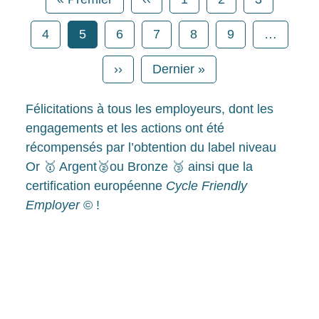
Page
Page
Page
Page
Page
Page
4
5
6
7
8
9
…
Page suivante
Dernière page
››
Dernier »
Félicitations à tous les employeurs, dont les
engagements et les actions ont été
récompensés par l’obtention du label niveau
Or 🥇 Argent🥈ou Bronze 🥉 ainsi que la
certification européenne
Cycle Friendly
Employer
© !