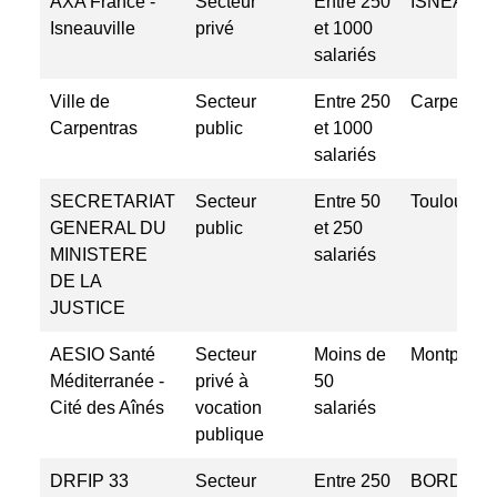
AXA France -
Secteur
Entre 250
ISNEAUVI
Isneauville
privé
et 1000
salariés
Ville de
Secteur
Entre 250
Carpentra
Carpentras
public
et 1000
salariés
SECRETARIAT
Secteur
Entre 50
Toulouse
GENERAL DU
public
et 250
MINISTERE
salariés
DE LA
JUSTICE
AESIO Santé
Secteur
Moins de
Montpellie
Méditerranée -
privé à
50
Cité des Aînés
vocation
salariés
publique
DRFIP 33
Secteur
Entre 250
BORDEA