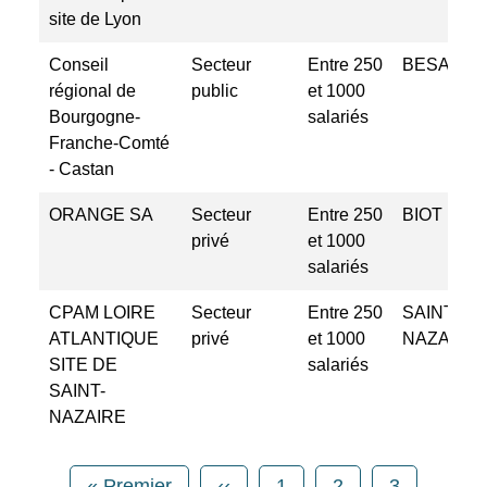
site de Lyon
Conseil
Secteur
Entre 250
BESANC
régional de
public
et 1000
Bourgogne-
salariés
Franche-Comté
- Castan
ORANGE SA
Secteur
Entre 250
BIOT
privé
et 1000
salariés
CPAM LOIRE
Secteur
Entre 250
SAINT-
ATLANTIQUE
privé
et 1000
NAZAIRE
SITE DE
salariés
SAINT-
NAZAIRE
Pagination
Première page
Page précédente
Page
Page
Page
« Premier
‹‹
1
2
3