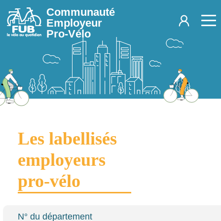
Aller au contenu principal
Communauté
Employeur
Pro-Vélo
Les labellisés
employeurs
pro-vélo
N° du département